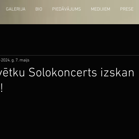
GALERIJA
BIO
PIEDĀVĀJUMS
MEDIJIEM
PRESE
2024. g. 7. maijs
vētku Solokoncerts izskan
!