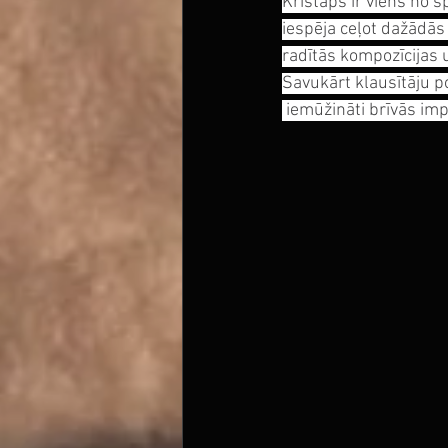
Kristaps ir viens no 
iespēja ceļot dažādās 
radītās kompozīcijas u
Savukārt klausītāju po
 iemūžināti brīvās imp