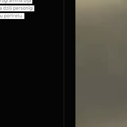
programmā bija 
 dziļi personīgi 
u portretu. 