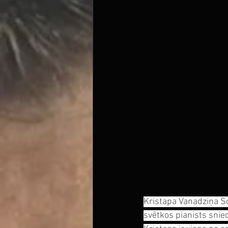
Kristapa Vanadziņa So
svētkos pianists snie