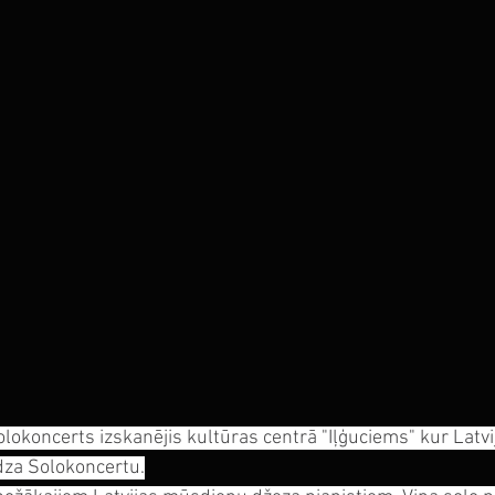
lokoncerts izskanējis kultūras centrā "Iļģuciems" kur Latvij
dza Solokoncertu.