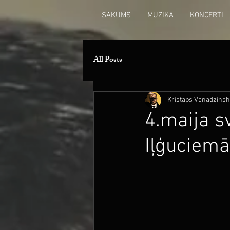
SĀKUMS
MŪZIKA
KONCERTI
All Posts
Kristaps Vanadzinsh
4.maija s
Iļģuciemā