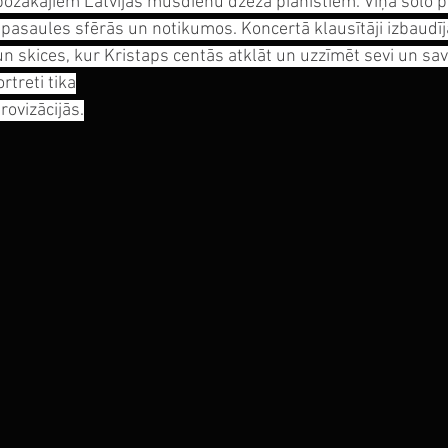
spožākajiem Latvijas mūsdienu džeza pianistiem. Viņa solo 
pasaules sfērās un notikumos. Koncertā klausītāji izbaudīja
n skices, kur Kristaps centās atklāt un uzzīmēt sevi un sav
rtreti tika
rovizācijās.