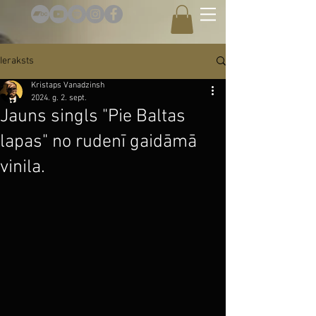
Ieraksts
Kristaps Vanadzinsh
2024. g. 2. sept.
Jauns singls "Pie Baltas
lapas" no rudenī gaidāmā
vinila.