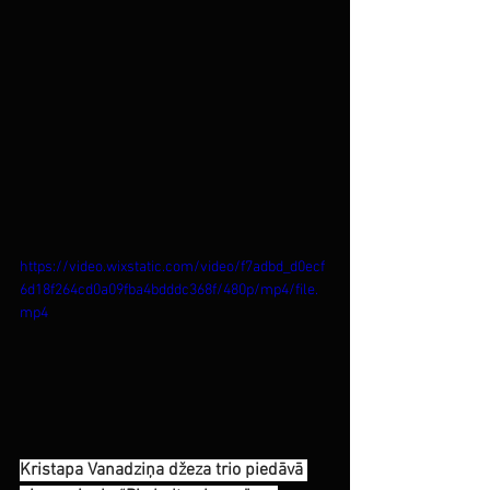
https://video.wixstatic.com/video/f7adbd_d0ecf
6d18f264cd0a09fba4bdddc368f/480p/mp4/file.
mp4
Kristapa Vanadziņa džeza trio piedāvā 