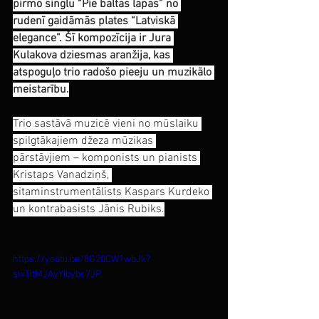
pirmo singlu “Pie baltas lapas” no 
rudenī gaidāmās plates “Latviskā 
elegance”. Šī kompozīcija ir Jura 
Kulakova dziesmas aranžija, kas 
atspoguļo trio radošo pieeju un muzikālo 
meistarību.
Trio sastāvā muzicē vieni no mūslaiku 
spilgtākajiem džeza mūzikas 
pārstāvjiem – komponists un pianists 
Kristaps Vanadziņš, 
sitaminstrumentālists Kaspars Kurdeko 
un kontrabasists Jānis Rubiks.
https://youtu.be/8G20CW1wbJk?
si=TitMJAyYIbybc7JP