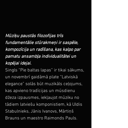
Mūziķu paustās filozofijas trīs 
fundamentālie stūrakmeņi ir saspēle, 
kompozīcija un radīšana, kas kalpo par 
pamatu ansambļa individualitātei un 
kopējai idejai.
Singls “Pie baltas lapas” ir tikai sākums, 
un novembrī gaidāmā plate “Latviskā 
elegance” solās būt muzikāls ceļojums, 
kas apvieno tradīcijas un mūsdienu 
džeza izpausmes, iekļaujot mūziku no 
tādiem latviešu komponistiem, kā 
Uldis 
Stabulnieks, Jānis Ivanovs, Mārtiņš 
Brauns un maestro Raimonds Pauls.