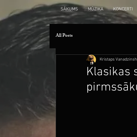
SĀKUMS
MŪZIKA
KONCERTI
All Posts
Kristaps Vanadzinsh
Klasikas s
pirmssāk