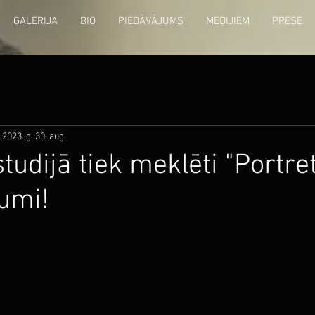
GALERIJA
BIO
PIEDĀVĀJUMS
MEDIJIEM
PRESE
2023. g. 30. aug.
tudijā tiek meklēti "Portre
umi!