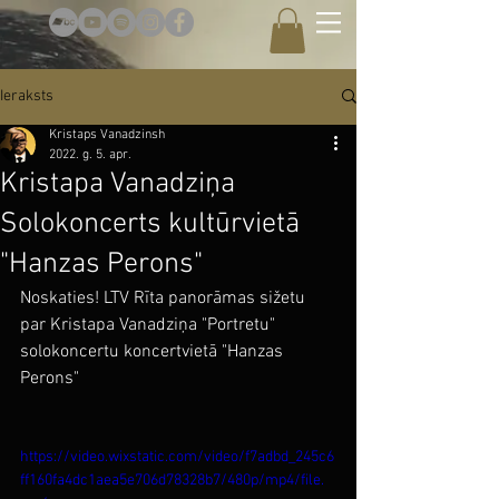
Ieraksts
Kristaps Vanadzinsh
2022. g. 5. apr.
Kristapa Vanadziņa
Solokoncerts kultūrvietā
"Hanzas Perons"
Noskaties! LTV Rīta panorāmas sižetu 
par Kristapa Vanadziņa "Portretu" 
solokoncertu koncertvietā "Hanzas 
Perons"
https://video.wixstatic.com/video/f7adbd_245c6
ff160fa4dc1aea5e706d78328b7/480p/mp4/file.