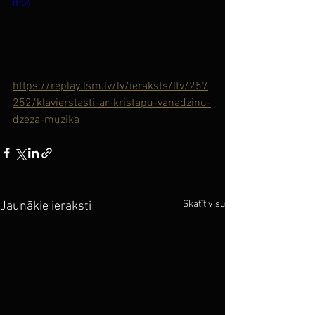
mp4
https://replay.lsm.lv/lv/ieraksts/ltv/257
252/klavierstasti-ar-kristapu-vanadzinu-
dzeza-muzika
Skatīt visu
Jaunākie ieraksti