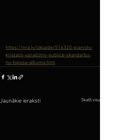
https://nra.lv/izklaide/516320-pianists-
kristaps-vanadzins-publice-skandarbu-
no-toposa-albuma.htm
Skatīt visu
Jaunākie ieraksti