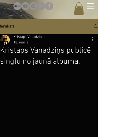
Ieraksts
Kristaps Vanadzinsh
18. marts
Kristaps Vanadziņš publicē
singlu no jaunā albuma.