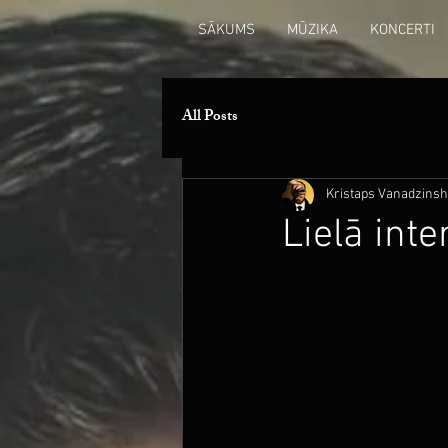
SĀKUMS
MŪZIKA
KONCERTI
All Posts
Kristaps Vanadzinsh
Lielā int