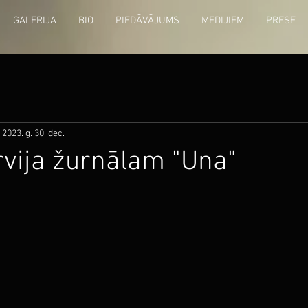
GALERIJA
BIO
PIEDĀVĀJUMS
MEDIJIEM
PRESE
2023. g. 30. dec.
ervija žurnālam "Una"