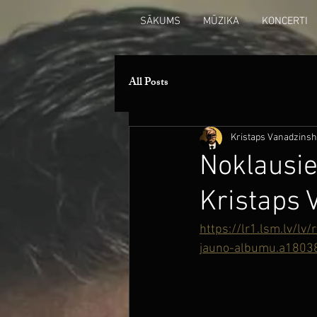
SĀKUMS
MŪZIKA
KONCERTI
All Posts
Kristaps Vanadzinsh
Noklausie
Kristaps 
https://lr1.lsm.lv/lv
jauno-albumu.a1803