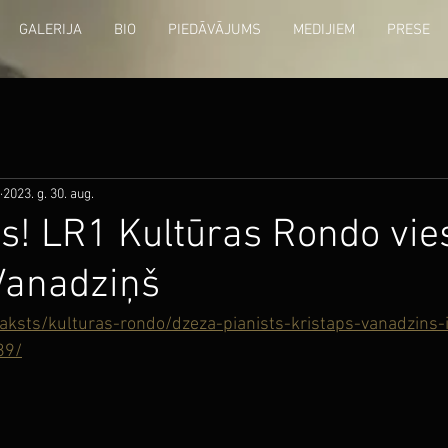
GALERIJA
BIO
PIEDĀVĀJUMS
MEDIJIEM
PRESE
2023. g. 30. aug.
s! LR1 Kultūras Rondo vie
Vanadziņš
/raksts/kulturas-rondo/dzeza-pianists-kristaps-vanadzins-
89/