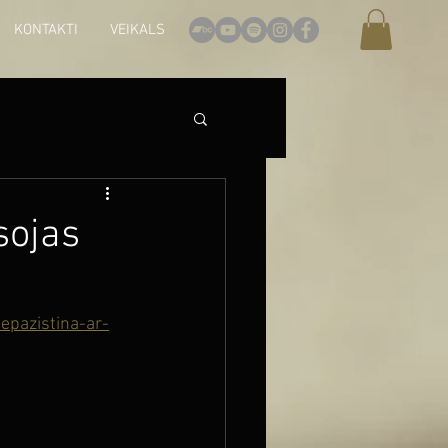
KONTAKTI
VEIKALS
sojas
iepazistina-ar-