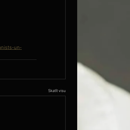
anists-un-
Skatīt visu