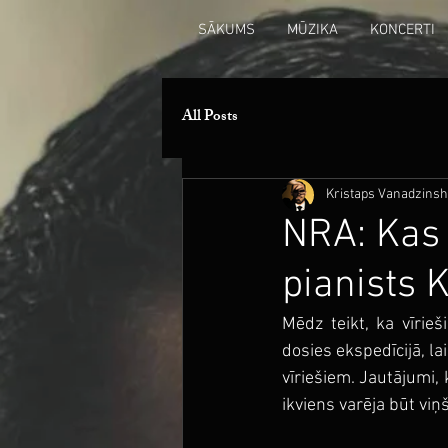
SĀKUMS
MŪZIKA
KONCERTI
All Posts
Kristaps Vanadzinsh
NRA: Kas 
pianists 
Mēdz teikt, ka vīrieš
dosies ekspedīcijā, la
vīriešiem. Jautājumi,
ikviens varēja būt viņ