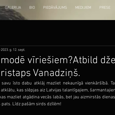
GALERIJA
BIO
PIEDĀVĀJUMS
MEDIJIEM
PRESE
2023. g. 12. sept.
modē vīriešiem?Atbild dž
Kristaps Vanadziņš.
i savu īsto dabu atklāj mazliet nekaunīgā vienkāršībā. Ta
i atklātu, kas slēpjas aiz Latvijas talantīgajiem, šarmantaji
 kas mazliet atgādina vecās labās, bet jau aizmirstās diena
š pats. Līdz pašām sirds dzīlēm!