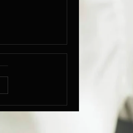
dziņš viesojas LR1
jumā "Starpbrīdis" pie
 Grēviņa