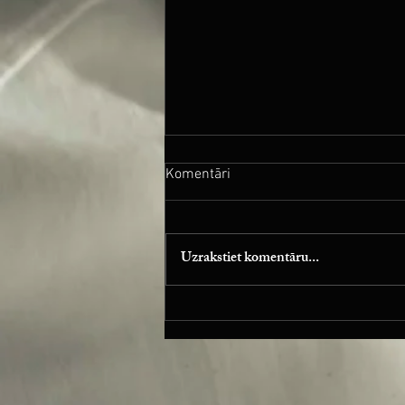
Komentāri
Uzrakstiet komentāru...
Piano is my Temple! Vol.1 iznāk
Dolby Atmos!