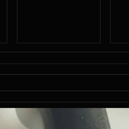
"Intimate, reflective and
Vana
searching" - Jazz Journal UK
raidī
Toma