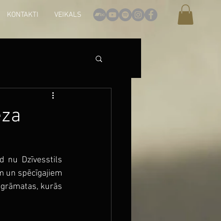
KONTAKTI
VEIKALS
eza
d nu Dzīvesstils 
em un spēcīgajiem 
sgrāmatas, kurās 