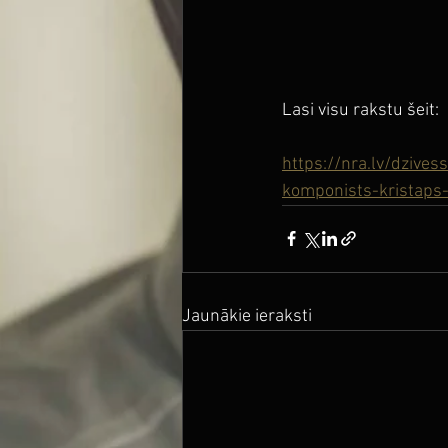
Lasi visu rakstu šeit:
https://nra.lv/dzives
komponists-kristaps
Jaunākie ieraksti