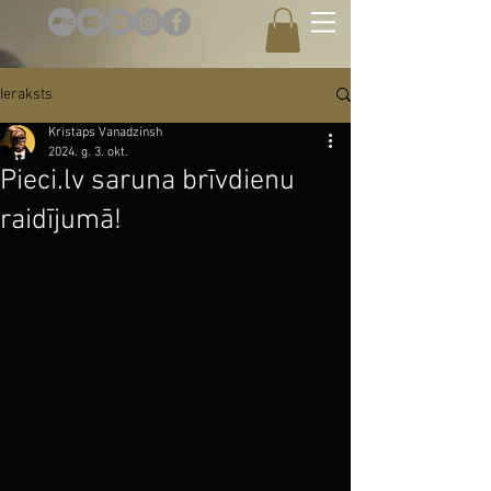
Ieraksts
Kristaps Vanadzinsh
2024. g. 3. okt.
Pieci.lv saruna brīvdienu
raidījumā!