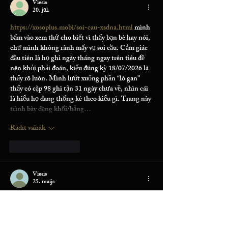
Viesis
20. jūl.
https://xosoplus.mobi/soi-cau-xsdna.html
 mình 
bấm vào xem thử cho biết vì thấy bạn bè hay nói, 
chứ mình không rành mấy vụ soi cầu. Cảm giác 
đầu tiên là họ ghi ngày tháng ngay trên tiêu đề 
nên khỏi phải đoán, kiểu đúng kỳ 18/07/2026 là 
thấy rõ luôn. Mình lướt xuống phần “lô gan” 
thấy có cặp 98 ghi tận 31 ngày chưa về, nhìn cái 
là hiểu họ đang thống kê theo kiểu gì. Trang này 
trình bày dạng khối/bảng…
Rādīt vairāk
Patīk
Atbildēt
Viesis
25. maijs
bongdalu
 dạo này thấy bạn bè nhắc hoài nên 
mình cũng ghé thử xem sao. Vào trang cái là 
thấy phần tỷ số trực tuyến bày ra khá rõ, chữ số 