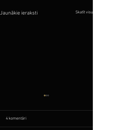
Skatīt visu
Jaunākie ieraksti
4 komentāri