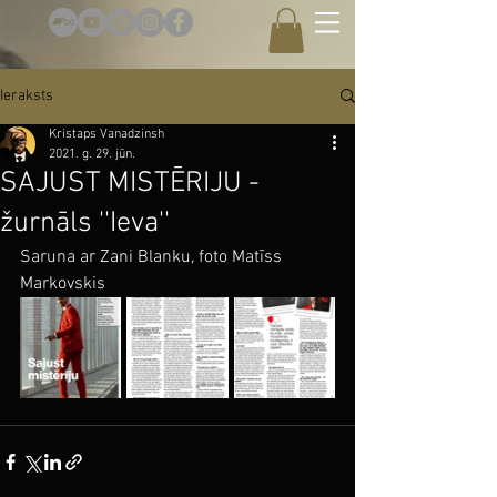
Ieraksts
Kristaps Vanadzinsh
2021. g. 29. jūn.
SAJUST MISTĒRIJU -
žurnāls ''Ieva''
Saruna ar Zani Blanku, foto Matīss 
Markovskis