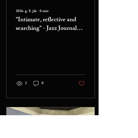
2026. g. 8. jūl.
∙
0
min
"Intimate, reflective and
searching" - Jazz Journal
UK
2
0