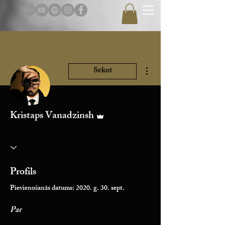
Vairāk darbību
Sekot
Administrators
Kristaps Vanadzinsh
Profils
Pievienošanās datums: 2020. g. 30. sept.
Par