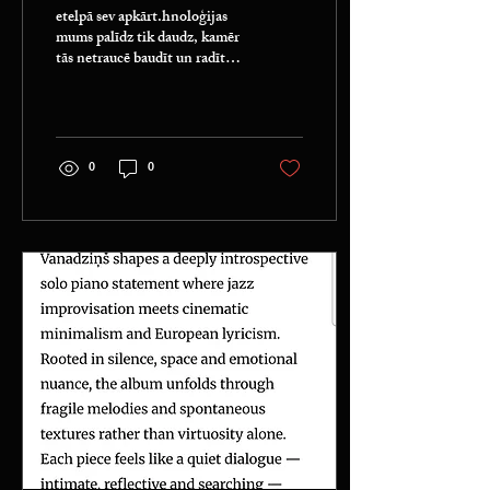
etelpā sev apkārt.hnoloģijas
mums palīdz tik daudz, kamēr
tās netraucē baudīt un radīt
Man ir patiess prieks, ka no
šodienas manu solo albumu
“Piano is my Temple! Vol. 1”
iespējams baudīt arī Dolby
Atmos formātā Apple Music
0
0
un TIDAL platformās. Tas ir
aicinājums tiem klausītājiem,
kuri vēlas piedzīvot patiesi
unikālu klausīšanās pieredzi -
sajūtu, it kā atrastos kopā ar
mani studijā, sēdētu pie
klavierēm un dzirdētu katru
skaņas niansi telpā sev apkārt.
Uzlieciet austiņas, aizveriet
acis un...