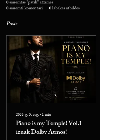
0
saņemtas "patīk" atzīmes
0
saņemti komentāri
0
labākās atbildes
Posts
2026. g. 5. aug.
∙
1
min
Piano is my Temple! Vol.1
iznāk Dolby Atmos!