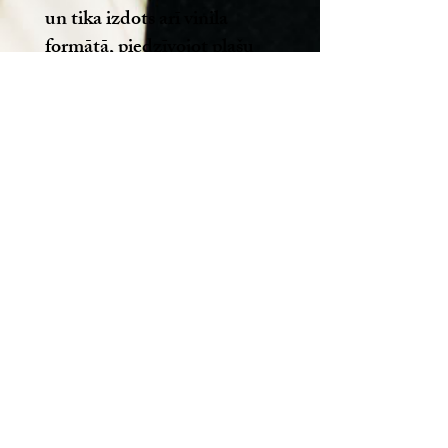
un tika izdots arī vinila
formātā, piedzīvojot plašu
koncerttūri pa Latviju. Vēlāk
radītā programma Latviskā
Elegance apvieno trio
skanējumu ar latviešu
akadēmiskās un populārās
mūzikas mantojumu,
interpretējot tādu autoru kā
Jānis Ivanovs, Mārtiņš
Brauns, Raimonds Pauls un
Juris Kulakovs darbus līdzās
Kristapa
oriģinālkompozīcijām, un ir
iemūžināta arī albumā un
vinila izdevumā.