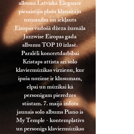
albums Latviskā Elegance
piesaistījis plašu klausītāju
uzmanību un iekļauts
Eiropas vadošā džeza žurnāla
Jazzwise Eiropas gada
albumu TOP 10 izlasē.
Paralēli koncertdarbībai
Kristaps attīsta arī solo
klaviermūzikas virzienu, kur
īpaša nozīme ir klusumam,
elpai un mūzikai kā
personīgam pieredzes
stāstam. 7. maijā izdots
jaunais solo albums Piano is
My Temple - kontemplatīvs
un personīgs klaviermūzikas