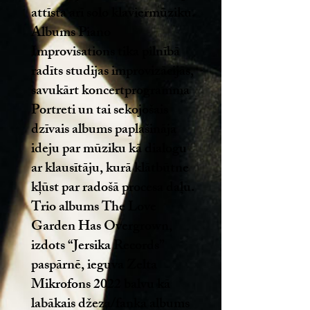
attīsta arī solo klaviermūziku.
Albums Piano
Improvisations tika pilnībā
radīts studijas improvizācijās,
savukārt koncertprogramma
Portreti un tai sekojošais
dzīvais albums paplašināja
ideju par mūziku kā dialogu
ar klausītāju, kurā klātbūtne
kļūst par radošā procesa daļu.
Trio albums The Love
Garden Has Overgrown,
izdots “Jersika Records”
paspārnē, ieguva Zelta
Mikrofons 2022 balvu kā
labākais džeza/fanka albums