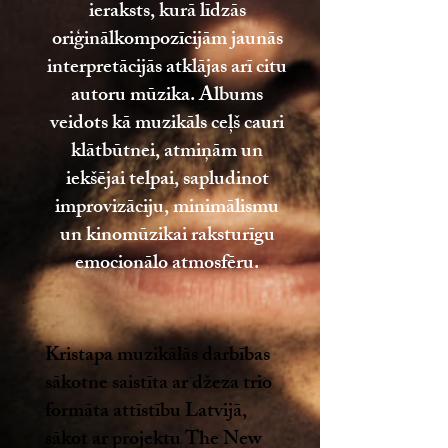
ieraksts, kurā līdzās
oriģinālkompozīcijām jaunās
interpretācijās atklājas arī citu
autoru mūzika. Albums
veidots kā muzikāls ceļš cauri
klātbūtnei, atmiņām un
iekšējai telpai, sapludinot
improvizāciju, minimālismu
un kinomūzikai raksturīgu
emocionālo atmosfēru.
Kristapa muzikālās darbības
sākotne saistīta ar džeza trio
formāta attīstību Latvijā,
sākot ar projektu The New