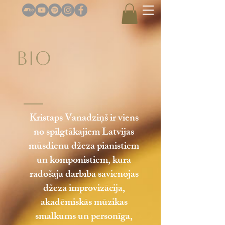
BIO
Kristaps Vanadziņš ir viens
no spilgtākajiem Latvijas
mūsdienu džeza pianistiem
un komponistiem, kura
radošajā darbībā savienojas
džeza improvizācija,
akadēmiskās mūzikas
smalkums un personīga,