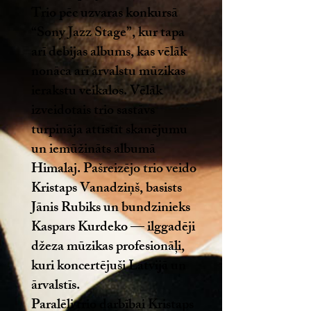
Trio pēc uzvaras konkursā
“Sony Jazz Stage”, kur tapa
arī debijas albums, kas vēlāk
nonāca arī ārvalstu mūzikas
ierakstu veikalos. Vēlāk
izveidotais trio sastāvs
turpināja attīstīt skanējumu
un iemūžināts albumā
Himalaj. Pašreizējo trio veido
Kristaps Vanadziņš, basists
Jānis Rubiks un bundzinieks
Kaspars Kurdeko — ilggadēji
džeza mūzikas profesionāļi,
kuri koncertējuši Latvijā un
ārvalstīs.
Paralēli trio darbībai Kristaps