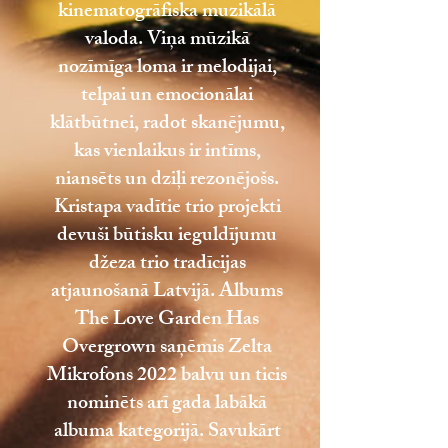
kinematogrāfiska muzikālā
valoda. Viņa mūzikā
nozīmīga loma ir melodijai,
telpai un emocionālai
klātbūtnei, radot skanējumu,
kas vienlaikus ir intīms,
niansēts un dziļi rezonējošs.
Kristapa vadītie trio projekti
devuši būtisku ieguldījumu
džeza trio tradīcijas
atjaunošanā Latvijā. Albums
The Love Garden Has
Overgrown saņēmis Zelta
Mikrofons 2022 balvu un ticis
nominēts arī gada labākā
albuma kategorijā. Savukārt