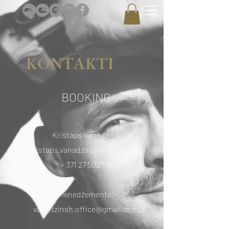
KONTAKTI
BOOKING
Kristaps Vanadziņš
kristaps.vanadzinsh@gmail.com
+
371 27 502 118
Menedžements:
vanadzinsh.office@gmail.com