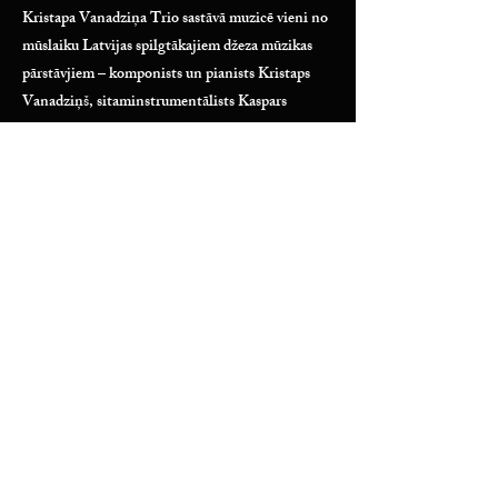
Kristapa Vanadziņa Trio sastāvā muzicē vieni no
mūslaiku Latvijas spilgtākajiem džeza mūzikas
pārstāvjiem – komponists un pianists Kristaps
Vanadziņš, sitaminstrumentālists Kaspars
Kurdeko un kontrabasists Jānis Rubiks.