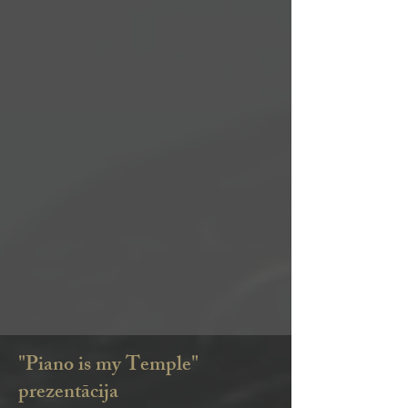
"Piano is my Temple"
prezentācija