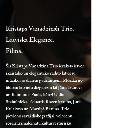
Kristaps Vanadzinsh Trio.
Latviskā Elegance.
Filma.
Šis Kristapa Vanadziņa Trio ieraksts ietver
skaistāko un elegantāko radīto latviešu
mūziku no diviem gadsimtiem. Mūzika no
tādiem latviešu dižgariem kā Jānis Ivanovs
un Raimonds Pauls, kā arī Uldis
Stabulnieks, Eduards Rozenštrauhs, Juris
Kulakovs un Mārtiņš Brauns. Trio
pievieno savai diskogrāfijai, vēl vienu,
šoreiz izsmalcinātu kultūrvēsturisku