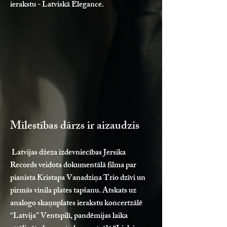
ierakstu - Latviskā Elegance.
Mīlestības dārzs ir aizaudzis
Latvijas džeza izdevniecības Jersika
Records veidota dokumentālā filma par
pianista Kristapa Vanadziņa Trio dzīvi un
pirmās vinila plates tapšanu. Atskats uz
analogo skaņuplates ierakstu koncertzālē
“Latvija” Ventspilī, pandēmijas laika