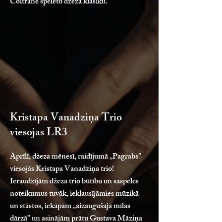
Coltrane spēlēto džeza klasiku.
Kristapa Vanadziņa Trio
viesojas LR3
Aprīlī, džeza mēnesī, raidījumā „Pagrabs”
viesojās Kristapa Vanadziņa trio!
Ieraudzījām džeza trio būtību un saspēles
noteikumus tuvāk, ieklausījāmies mūzikā
un stāstos, iekāpām „aizaugušajā mīlas
dārzā” un asinājām prātu Gustava Māziņa