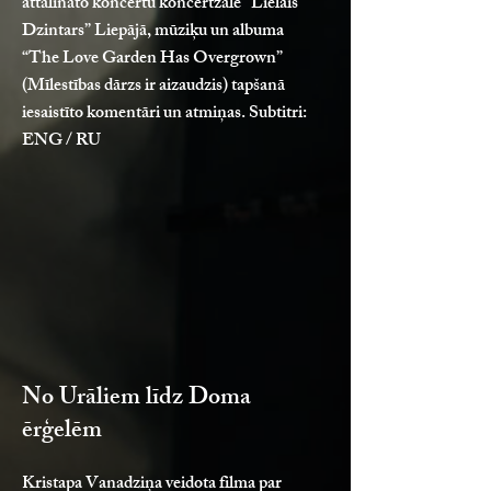
attālināto koncertu koncertzālē “Lielais
Dzintars” Liepājā, mūziķu un albuma
“The Love Garden Has Overgrown”
(Mīlestības dārzs ir aizaudzis) tapšanā
iesaistīto komentāri un atmiņas. Subtitri:
ENG / RU
No Urāliem līdz Doma
ērģelēm
Kristapa Vanadziņa veidota filma par