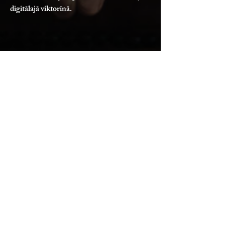
digitālajā viktorīnā.
"River" Live at Philly Joe's
Tallin
Denisa Paškēvica kvartets uzstājas Tallinas
vienā no top džeza klubiem pasaulē Philly
Joe's