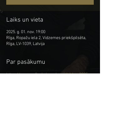
Laiks un vieta
2025. g. 01. nov. 19:00
Rīga, Ropažu iela 2, Vidzemes priekšpilsēta,
Rīga, LV-1039, Latvija
Par pasākumu
https://www.vefkp.lv/pasakumi/bildes-2025-
akustiskais-koncerts/
Kopīgot šo pasākumu