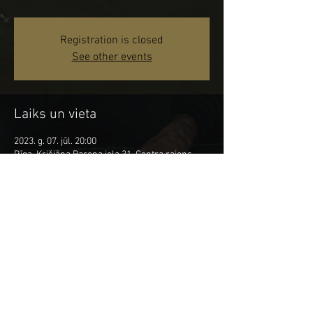
Registration is closed
See other events
Laiks un vieta
2023. g. 07. jūl. 20:00
Rīga, Krišjāņa Barona iela 31, Centra rajons,
Rīga, LV-1011, Latvia
Kopīgot šo pasākumu