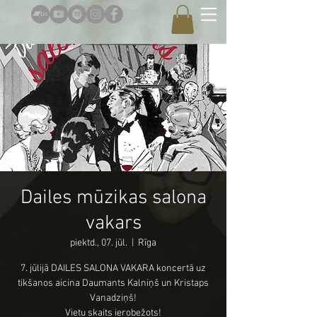
Dailes mūzikas salona
vakars
piektd., 07. jūl.
  |  
Rīga
7. jūlijā DAILES SALONA VAKARA koncertā uz
tikšanos aicina Daumants Kalniņš un Kristaps
Vanadziņš!
Vietu skaits ierobežots!