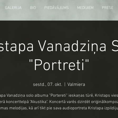
GALERIJA
BIO
PIEDĀVĀJUMS
MEDIJIEM
PRESE
stapa Vanadziņa 
"Portreti"
sestd., 07. okt.
  |  
Valmiera
apa Vanadziņa solo albuma "Portereti" ieskaņas tūrē, Kristaps vie
rā koncerttelpā "Akustika". Koncertā varēs dzirdēt oriģinālkompoz
mas melodijas, kā arī tikt pie sava audioportreta Kristapa izpildi