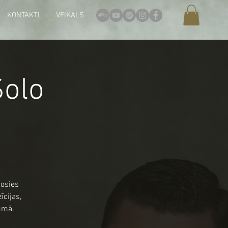
KONTAKTI
VEIKALS
Solo
sosies
īcijas,
jumā.