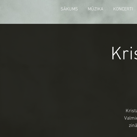
SĀKUMS
MŪZIKA
KONCERTI
Kri
Krist
Valmie
zinā