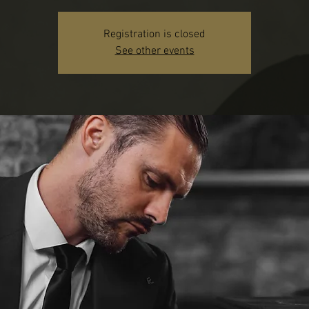
Registration is closed
See other events