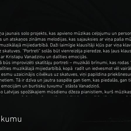
ziņa jaunais solo projekts, kas apvieno mūzikas ceļojumu un person
s un atskaņos zināmas melodijas, kas sajauksies ar viņa paša mūz
 muzikālajā mijiedarbībā. Daži laimīgie klausītāji kļūs par viņa kla
 skatuves. "Portreti" solās būt vienreizēja pieredze, kas ļaus klau
ar Kristapu Vanadziņu un dalīties emocijās.
ūs improvizēti skatītāju portreti – muzikāli brīnumi, kas rodas “
dalīties muzikālajā mijiedarbībā, kopā radīt un iedvesmot vēl vair
ur esmu uzaicinājis cilvēkus uz skatuves, viņi papildina priekšne
tiem. Tā ir dzīva un jautra saspēle gan tiem, kas piedalās, gan t
i, emocijām un burtisku tuvumu” stāsta Vanadziņš.
no Latvijas spožākajiem mūsdienu džeza pianistiem, kurš mūzikas “
u repertuārā vienmēr saplūst vairāki žanri, spēlētajās kompozīc
došas novitātes. Vanadziņa Trio skaņuplate “The Love Garden Has 
balvu “Zelta Mikrofons ’22” džeza un fanka kategorijā, kā arī tiku
sākumu
muzikālajā ceļojumā, lai piedzīvotu skaistumu un enerģiju, kas slē