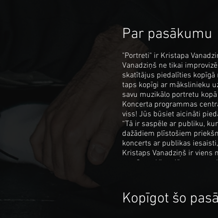
Par pasākumu
"Portreti" ir Kristapa Vanad
Vanadziņš ne tikai improvizē
skatītājus piedalīties kopīgā
taps kopīgi ar mākslinieku uz
savu muzikālo portretu kopā 
Koncerta programmas centrā b
viss! Jūs būsiet aicināti pie
“Tā ir saspēle ar publiku, k
dažādiem plīstošiem priekšme
koncerts ar publikas iesaist
Kristaps Vanadziņš ir viens 
sastāvus. Viņa džeza ansambļ
harmoniski risinājumi un ra
“Jersika Records”) saņēmusi 
albums”.
Kopīgot šo pa
Aicinām jūs piedalīties šajā 
melodijas!