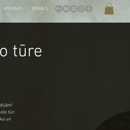
KONTAKTI
VEIKALS
o tūre
odijām!
olo tūri
ska un