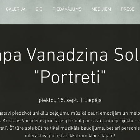
GALERIJA
BIO
PIEDĀVĀJUMS
MEDIJIEM
PRESE
apa Vanadziņa Sol
"Portreti"
piektd., 15. sept.
  |  
Liepāja
gatavi piedzīvot unikālu ceļojumu mūzikā cauri emocijām un mel
s Kristaps Vanadziņš priecājas paziņot par savu jauno projektu – s
reti". Šī tūre sola būt ne tikai muzikāls baudījums, bet arī personi