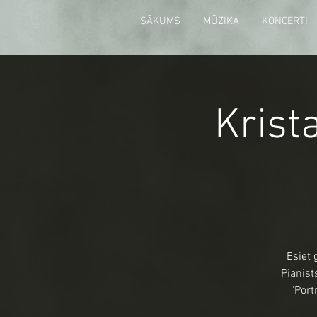
SĀKUMS
MŪZIKA
KONCERTI
Krist
Esiet 
Pianist
"Port