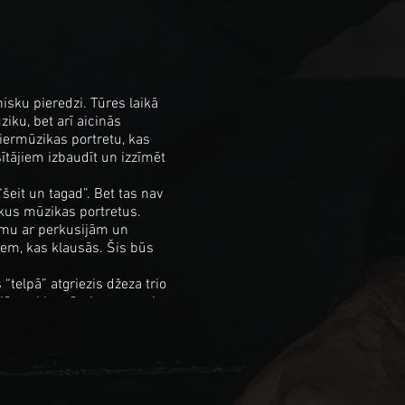
isku pieredzi. Tūres laikā
iku, bet arī aicinās
viermūzikas portretu, kas
sītājiem izbaudīt un izzīmēt
šeit un tagad”. Bet tas nav
ākus mūzikas portretus.
sumu ar perkusijām un
iem, kas klausās. Šis būs
telpā” atgriezis džeza trio
ijās saklausāmi neparasti
Overgrown”, (izdevniecība
si nominēta kategorijā “Gada
pjas aiz katra portreta un