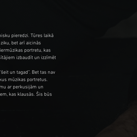
isku pieredzi. Tūres laikā 
ku, bet arī aicinās 
viermūzikas portretu, kas 
sītājiem izbaudīt un izzīmēt 
eit un tagad”. Bet tas nav 
rākus mūzikas portretus.
sumu ar perkusijām un 
iem, kas klausās. Šis būs 