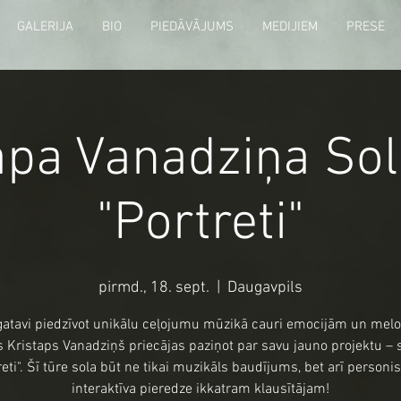
GALERIJA
BIO
PIEDĀVĀJUMS
MEDIJIEM
PRESE
apa Vanadziņa Sol
"Portreti"
pirmd., 18. sept.
  |  
Daugavpils
gatavi piedzīvot unikālu ceļojumu mūzikā cauri emocijām un mel
s Kristaps Vanadziņš priecājas paziņot par savu jauno projektu – s
reti". Šī tūre sola būt ne tikai muzikāls baudījums, bet arī personi