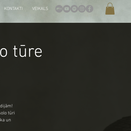
KONTAKTI
VEIKALS
o tūre
odijām!
olo tūri
ska un