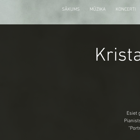
SĀKUMS
MŪZIKA
KONCERTI
Krist
Esiet 
Pianist
"Port