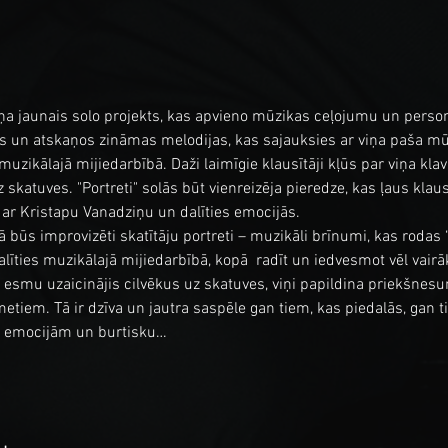
iņa jaunais solo projekts, kas apvieno mūzikas ceļojumu un person
s un atskaņos zināmas melodijas, kas sajauksies ar viņa paša mūzi
 muzikālajā mijiedarbībā. Daži laimīgie klausītāji kļūs par viņa kla
 skatuves. "Portreti" solās būt vienreizēja pieredze, kas ļaus klau
ar Kristapu Vanadziņu un dalīties emocijās.
ūs improvizēti skatītāju portreti – muzikāli brīnumi, kas rodas “š
dalīties muzikālajā mijiedarbībā, kopā  radīt un iedvesmot vēl vai
ur esmu uzaicinājis cilvēkus uz skatuves, viņi papildina priekšne
tiem. Tā ir dzīva un jautra saspēle gan tiem, kas piedalās, gan t
i, emocijām un burtisku…