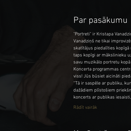
Par pasākumu
"Portreti" ir Kristapa Vanadz
Vanadziņš ne tikai improvizē
skatītājus piedalīties kopīgā
taps kopīgi ar mākslinieku uz
savu muzikālo portretu kopā 
Koncerta programmas centrā b
viss! Jūs būsiet aicināti pie
“Tā ir saspēle ar publiku, k
dažādiem plīstošiem priekšme
koncerts ar publikas iesaist
Rādīt vairāk