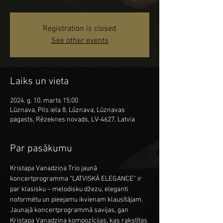
Registration is closed
See other events
Laiks un vieta
2024. g. 10. marts 15:00
Lūznava, Pils iela 8, Lūznava, Lūznavas
pagasts, Rēzeknes novads, LV-4627, Latvia
Par pasākumu
Kristapa Vanadziņa Trio jaunā 
koncertprogramma “LATVISKĀ ELEGANCE” ir 
par klasisku – melodisku džezu, eleganti 
noformētu un pieejamu ikvienam klausītājam.
Jaunajā koncertprogrammā savijas, gan 
Kristapa Vanadziņa kompozīcijas, kas rakstītas 