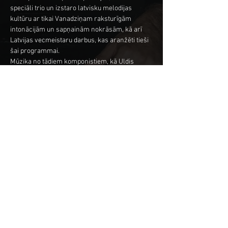
speciāli trio un izstaro latvisku melodijas 
kultūru ar tikai Vanadziņam raksturīgām 
intonācijām un sapņainām nokrāsām, kā arī 
Latvijas vecmeistaru darbus, kas aranžēti tieši 
šai programmai.
Mūzika no tādiem komponistiem, kā Uldis 
Stabulnieks, Mārtiņš Brauns, Jānis Ivanovs un 
Raimonds Pauls.
Kristapa Vanadziņa Trio sastāvā muzicē vieni 
no mūslaiku Latvijas spilgtākajiem džeza 
mūzikas pārstāvjiem – komponists un pianists 
Kristaps Vanadziņš, sitaminstrumentālists 
Rūdolfs Dankfelds un kontrabasists Jānis 
Rubiks.
Kopīgot šo pasākumu