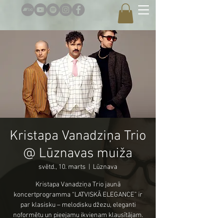
Kristapa Vanadziņa Trio
@ Lūznavas muiža
svētd., 10. marts
  |  
Lūznava
Kristapa Vanadziņa Trio jaunā
koncertprogramma “LATVISKĀ ELEGANCE” ir
par klasisku – melodisku džezu, eleganti
noformētu un pieejamu ikvienam klausītājam.