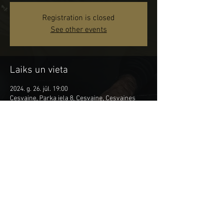
Registration is closed
See other events
Laiks un vieta
2024. g. 26. jūl. 19:00
Cesvaine, Parka iela 8, Cesvaine, Cesvaines
pilsēta, Madonas novads, LV-4871, Latvija
Kopīgot šo pasākumu