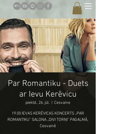
Par Romantiku - Duets
ar Ievu Kerēvicu
piektd., 26. jūl.
  |  
Cesvaine
19.00 IEVAS KERĒVICAS KONCERTS „PAR
ROMANTIKU” SALONA „DIVI TORŅI” PAGALMĀ,
Cesvainē