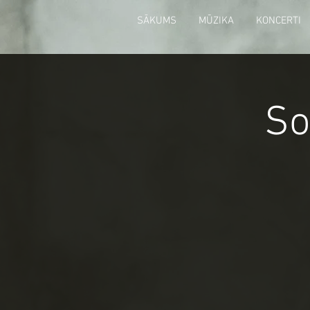
SĀKUMS
MŪZIKA
KONCERTI
So