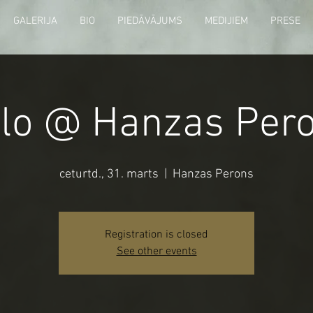
GALERIJA
BIO
PIEDĀVĀJUMS
MEDIJIEM
PRESE
lo @ Hanzas Per
ceturtd., 31. marts
  |  
Hanzas Perons
Registration is closed
See other events