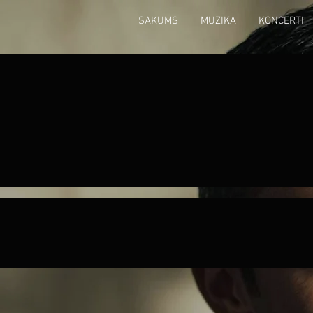
SĀKUMS
MŪZIKA
KONCERTI