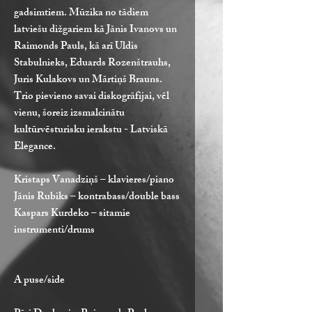
gadsimtiem. Mūzika no tādiem
latviešu dižgariem kā Jānis Ivanovs un
Raimonds Pauls, kā arī Uldis
Stabulnieks, Eduards Rozenštrauhs,
Juris Kulakovs un Mārtiņš Brauns.
Trio pievieno savai diskogrāfijai, vēl
vienu, šoreiz izsmalcinātu
kultūrvēsturisku ierakstu - Latviskā
Elegance.
Kristaps Vanadziņš – klavieres/piano
Jānis Rubiks – kontrabass/double bass
Kaspars Kurdeko – sitamie
instrumenti/drums
A puse/side