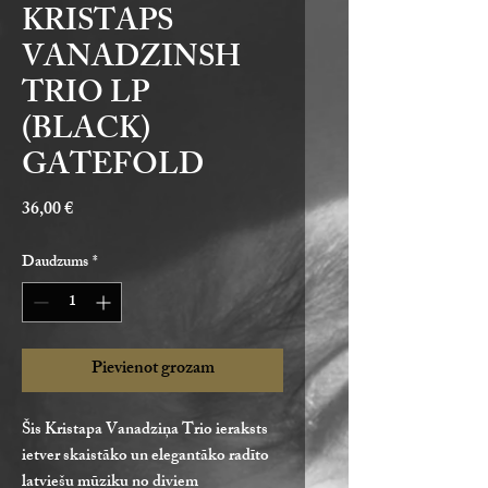
KRISTAPS
VANADZINSH
TRIO LP
(BLACK)
GATEFOLD
Cena
36,00 €
Daudzums
*
Pievienot grozam
Šis Kristapa Vanadziņa Trio ieraksts
ietver skaistāko un elegantāko radīto
latviešu mūziku no diviem