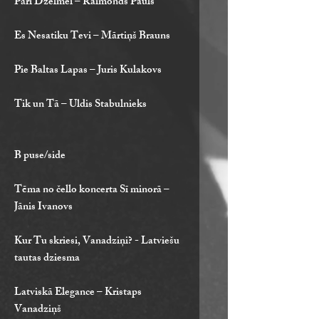
Pāri Dzelmei – Raimonds Pauls
Es Nesatiku Tevi – Mārtiņš Brauns
Pie Baltas Lapas – Juris Kulakovs
Tik un Tā – Uldis Stabulnieks
B puse/side
Tēma no čello koncerta Sī minorā –
Jānis Ivanovs
Kur Tu skriesi, Vanadziņi? - Latviešu
tautas dziesma
Latviskā Elegance – Kristaps
Vanadziņš