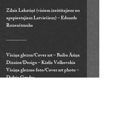
Zilais Lakatiņš (visiem izsūtītajiem un
apspiestajiem Latviešiem) – Eduards
Rozenštrauhs
-----------
Vāciņa glezna/Cover art – Baiba Āriņa
Dizains/Design – Kārlis Volkovskis
Vāciņa gleznas foto/Cover art photo –
Didzis Grodzs
Fotogrāfijas/Inside photos – Mārtiņš
Krastiņš
Producents/Producer – Kristaps
Vanadziņš
Producenta asistente/Producer
assistant – Anete Verbicka
Mārketings/Marketing – Alise Gulbe
Tulks/Translator – Mārtiņš Šmits