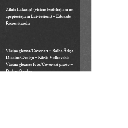
Zilais Lakatiņš (visiem izsūtītajiem un
apspiestajiem Latviešiem) – Eduards
Rozenštrauhs
-----------
Vāciņa glezna/Cover art – Baiba Āriņa
Dizains/Design – Kārlis Volkovskis
Vāciņa gleznas foto/Cover art photo –
Didzis Grodzs
Fotogrāfijas/Inside photos – Mārtiņš
Krastiņš
Producents/Producer – Kristaps
Vanadziņš
Producenta asistente/Producer
assistant – Anete Verbicka
Mārketings/Marketing – Alise Gulbe
Tulks/Translator – Mārtiņš Šmits