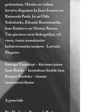
gadsimtiem. Mūzika no tādiem
latviešu dižgariem kā Jānis Ivanovs un
Raimonds Pauls, kā arī Uldis
Stabulnieks, Eduards Rozenštrauhs,
Juris Kulakovs un Mārtiņš Brauns.
Trio pievieno savai diskogrāfijai, vēl
vienu, šoreiz izsmalcinātu
kultūrvēsturisku ierakstu - Latviskā
Elegance.
Kristaps Vanadziņš – klavieres/piano
Jānis Rubiks – kontrabass/double bass
Kaspars Kurdeko – sitamie
instrumenti/drums
A puse/side