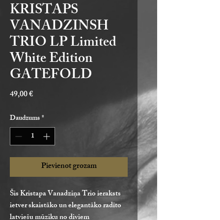
KRISTAPS
VANADZINSH
TRIO LP Limited
White Edition
GATEFOLD
Cena
49,00 €
Daudzums
*
Pievienot grozam
Šis Kristapa Vanadziņa Trio ieraksts
ietver skaistāko un elegantāko radīto
latviešu mūziku no diviem