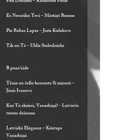
Pāri Dzelmei – Raimonds Pauls
Es Nesatiku Tevi – Mārtiņš Brauns
Pie Baltas Lapas – Juris Kulakovs
Tik un Tā – Uldis Stabulnieks
B puse/side
Tēma no čello koncerta Sī minorā –
Jānis Ivanovs
Kur Tu skriesi, Vanadziņi? - Latviešu
tautas dziesma
Latviskā Elegance – Kristaps
Vanadziņš