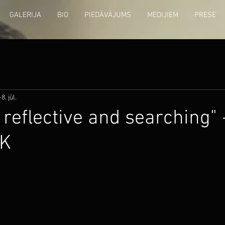
GALERIJA
BIO
PIEDĀVĀJUMS
MEDIJIEM
PRESE
8. jūl.
 reflective and searching" 
UK