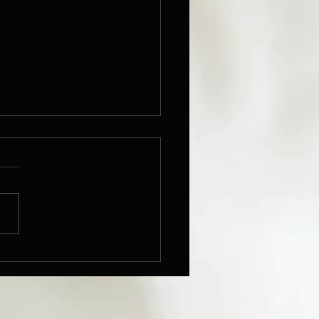
ma apskats: Kristaps
ziņš - “Piano is my
e! Vol. 1”