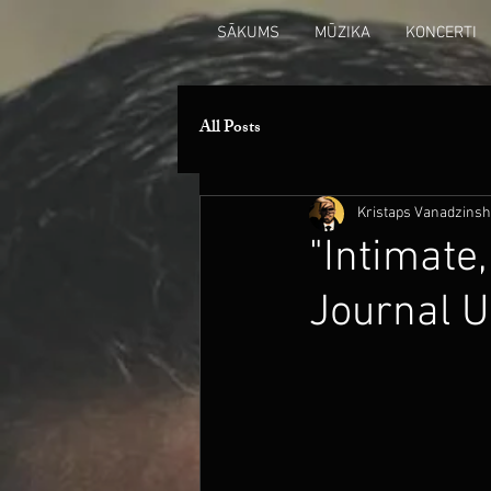
SĀKUMS
MŪZIKA
KONCERTI
All Posts
Kristaps Vanadzinsh
"Intimate,
Journal 