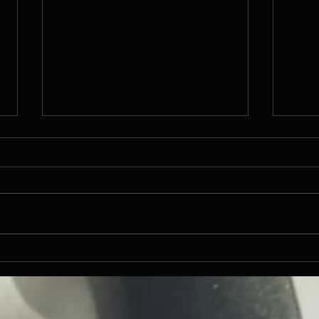
Albu
Vanadziņš viesojas LR1
Vanad
raidījumā "Starpbrīdis" pie
Templ
Toma Grēviņa