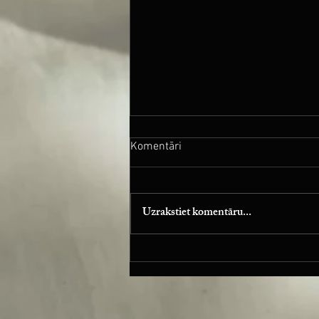
Komentāri
Uzrakstiet komentāru...
Piano is my Temple! Vol.1 iznāk
Dolby Atmos!