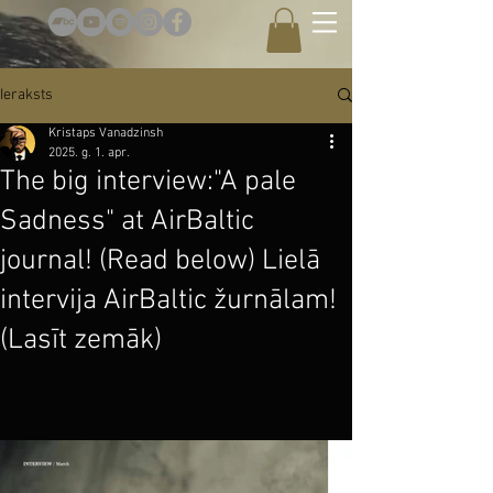
Ieraksts
Kristaps Vanadzinsh
2025. g. 1. apr.
The big interview:"A pale
Sadness" at AirBaltic
journal! (Read below) Lielā
intervija AirBaltic žurnālam!
(Lasīt zemāk)